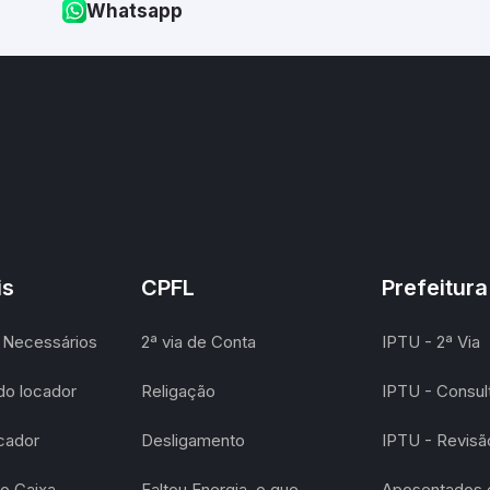
Whatsapp
is
CPFL
Prefeitura
Necessários
2ª via de Conta
IPTU - 2ª Via
do locador
Religação
IPTU - Consult
ocador
Desligamento
IPTU - Revis
o Caixa
Faltou Energia, o que
Aposentados e