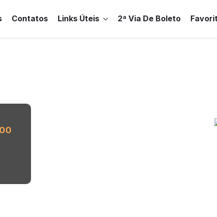
s
Contatos
Links Úteis
2ª Via De Boleto
Favori
,00