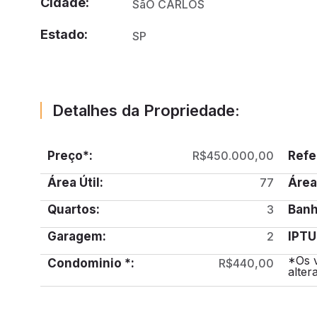
Cidade:
SãO CARLOS
Estado:
SP
Detalhes da Propriedade:
Preço*:
R$450.000,00
Refe
Área Útil:
77
Área
Quartos:
3
Banh
Garagem:
2
IPTU
*Os 
Condominio *:
R$440,00
alter