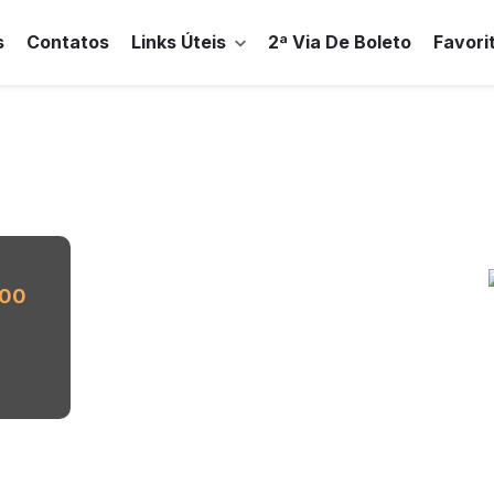
s
Contatos
Links Úteis
2ª Via De Boleto
Favori
,00