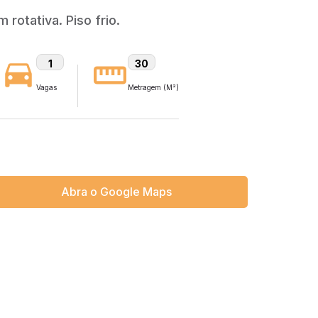
rotativa. Piso frio.
1
30
Vagas
Metragem (M²)
Abra o Google Maps