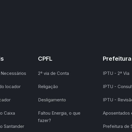
is
CPFL
Prefeitura
Necessários
2ª via de Conta
IPTU - 2ª Via
do locador
Religação
IPTU - Consult
ocador
Desligamento
IPTU - Revis
o Caixa
Faltou Energia, o que
Aposentados e
fazer?
o Santander
Prefeitura de 