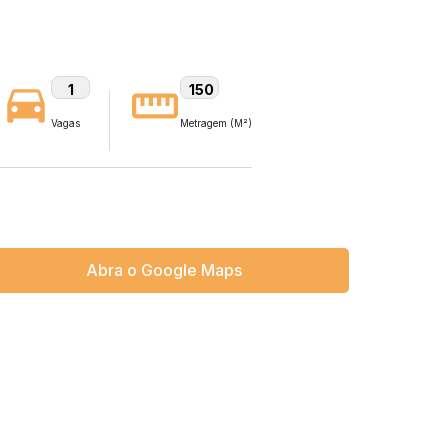
1
150
Vagas
Metragem (M²)
Abra o Google Maps