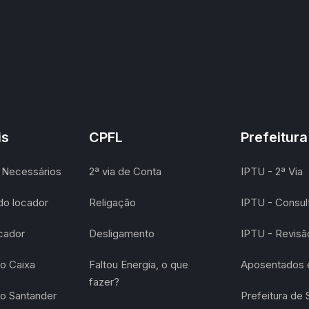
is
CPFL
Prefeitura
Necessários
2ª via de Conta
IPTU - 2ª Via
do locador
Religação
IPTU - Consult
ocador
Desligamento
IPTU - Revis
o Caixa
Faltou Energia, o que
Aposentados e
fazer?
o Santander
Prefeitura de 