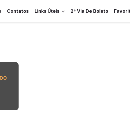
s
Contatos
Links Úteis
2ª Via De Boleto
Favori
,00